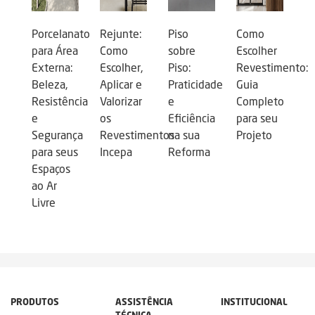
Porcelanato
Rejunte:
Piso
Como
para Área
Como
sobre
Escolher
Externa:
Escolher,
Piso:
Revestimento:
Beleza,
Aplicar e
Praticidade
Guia
Resistência
Valorizar
e
Completo
e
os
Eficiência
para seu
Segurança
Revestimentos
na sua
Projeto
para seus
Incepa
Reforma
Espaços
ao Ar
Livre
PRODUTOS
ASSISTÊNCIA
INSTITUCIONAL