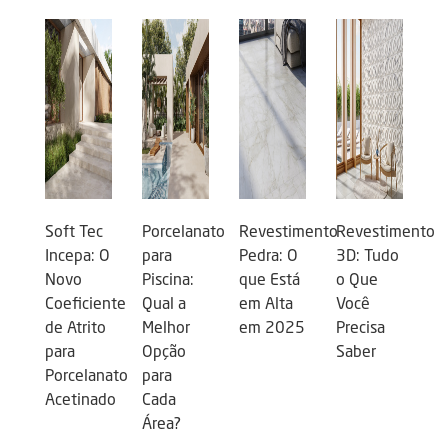
Soft Tec
Porcelanato
Revestimento
Revestimento
Incepa: O
para
Pedra: O
3D: Tudo
Novo
Piscina:
que Está
o Que
Coeficiente
Qual a
em Alta
Você
de Atrito
Melhor
em 2025
Precisa
para
Opção
Saber
Porcelanato
para
Acetinado
Cada
Área?