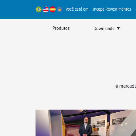
Você está em:
Incepa Revestimentos
▼
Produtos
Downloads
Boletins e Manuais
Catálogos
Certificados
Legendas Técnicas
é marcada
Sustentabilidade