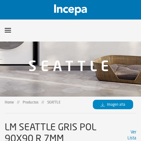
Productos
SEATTLE
Downloads
▼
Catalogos
Orientaciones Técnicas
▼
Certificados
Showroom
Home
//
Productos
//
SEATTLE
Imagen alta
Sustentabilidad
Dónde encontrar
LM SEATTLE GRIS POL
Ver
90X90 R 7MM
Lista