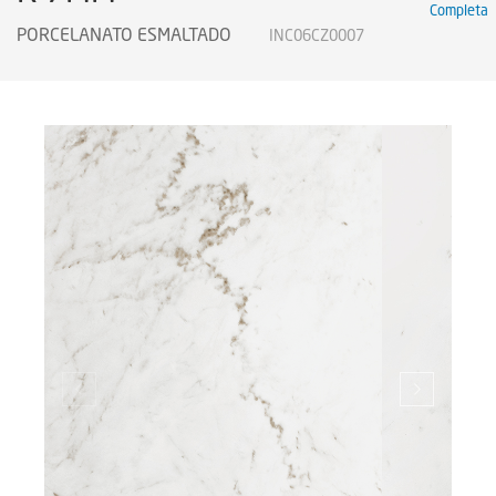
Completa
Certificados
PORCELANATO ESMALTADO
INC06CZ0007
Certificados
Certificates
Legendas Técnicas
Sustainability
Sustentabilidad
Sustentabilidade