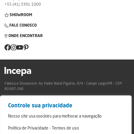
+55 (41) 3391-1000
SHOWROOM
FALE CONOSCO
ONDE ENCONTRAR
Fábrica e Showroom: Av. Padre Natal Pigatto, 974 - Campo Largo/PR - CEP:
83.607-240
Relatório de Transparência Campo Largo
Controle sua privacidade
Relatório de Transparência São Mateus do Sul
© 2024 - Incepa Revestimentos Cerâmicos, todos os direitos reservados.
Nosso site usa coockies para melhorar a navegação
Desenvolvido por Nerdweb.
Política de Privacidade
-
Termos de uso
Termos de Uso