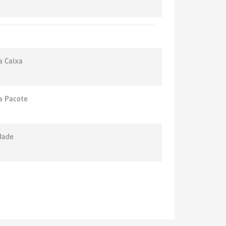
a Caixa
a Pacote
dade