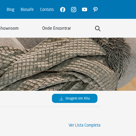
e
Blog
Biosafe
Contato
Showroom
Onde Encontrar
Imagem em Alta
Ver Lista Completa