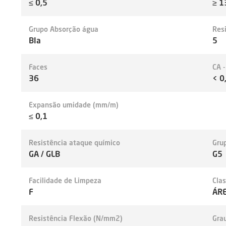
≤ 0,5
≥ 1
Grupo Absorção água
Res
BIa
5
Faces
CA 
36
< 0
Expansão umidade (mm/m)
≤ 0,1
Resistência ataque químico
Grup
GA / GLB
G5
Facilidade de Limpeza
Cla
F
ÁRE
Resistência Flexão (N/mm2)
Gra