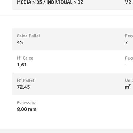
MEDIA ≥ 35 / INDIVIDUAL ≥ 32
V2
Caixa Pallet
Peç
45
7
M² Caixa
Peç
1,61
-
M² Pallet
Uni
72.45
m²
Espessura
8.00 mm