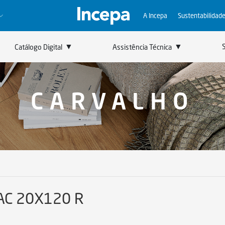
A Incepa
Sustentabilidad
▼
▼
Catálogo Digital
Assistência Técnica
Linha Completa
Incepa Para Profissionais
CARVALHO
AC 20X120 R