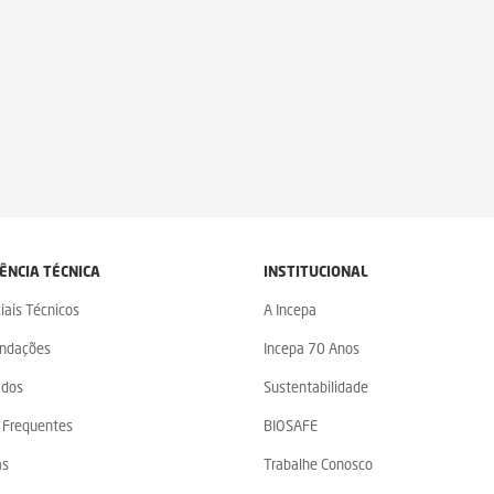
ÊNCIA TÉCNICA
INSTITUCIONAL
iais Técnicos
A Incepa
ndações
Incepa 70 Anos
ados
Sustentabilidade
 Frequentes
BIOSAFE
as
Trabalhe Conosco