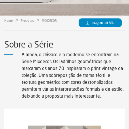
Certificados
Certificados
Home
//
Produtos
//
MIXDECOR
Imagem em Alta
Certificates
Sobre a Série
Legendas Técnicas
A moda, o clássico e o moderno se encontram na
Série Mixdecor. Os ladrilhos geométricos que
Sustainability
marcaram os anos 70 inspiraram o print vintage da
coleção. Uma sobreposição de trama têxtil e
textura geométrica com cores destonalizadas
Sustentabilidad
permitem várias interpretações formais e de estilo,
deixando a proposta mais interessante.
Sustentabilidade