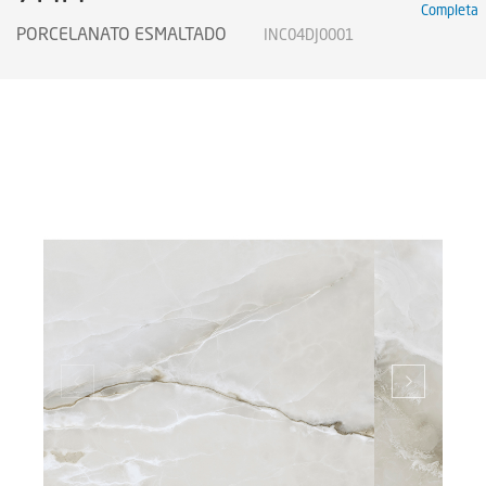
Completa
Certificados
PORCELANATO ESMALTADO
INC04DJ0001
Certificados
Certificates
Legendas Técnicas
Sustainability
Sustentabilidad
Sustentabilidade