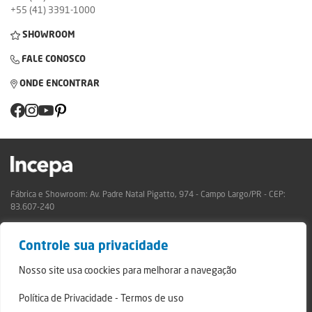
+55 (41) 3391-1000
SHOWROOM
FALE CONOSCO
ONDE ENCONTRAR
Fábrica e Showroom: Av. Padre Natal Pigatto, 974 - Campo Largo/PR - CEP:
83.607-240
Relatório de Transparência Campo Largo
Controle sua privacidade
Relatório de Transparência São Mateus do Sul
© 2024 - Incepa Revestimentos Cerâmicos, todos os direitos reservados.
Nosso site usa coockies para melhorar a navegação
Desenvolvido por Nerdweb.
Política de Privacidade
-
Termos de uso
Termos de Uso