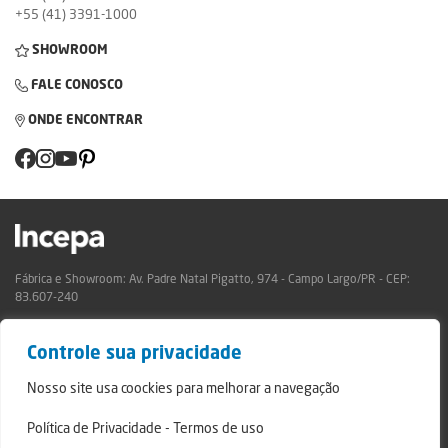
+55 (41) 3391-1000
SHOWROOM
FALE CONOSCO
ONDE ENCONTRAR
Fábrica e Showroom: Av. Padre Natal Pigatto, 974 - Campo Largo/PR - CEP:
83.607-240
Relatório de Transparência Campo Largo
Controle sua privacidade
Relatório de Transparência São Mateus do Sul
© 2024 - Incepa Revestimentos Cerâmicos, todos os direitos reservados.
Nosso site usa coockies para melhorar a navegação
Desenvolvido por Nerdweb.
Política de Privacidade
-
Termos de uso
Termos de Uso