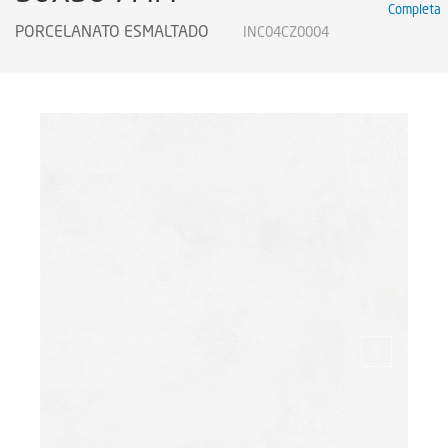
Completa
Certificados
PORCELANATO ESMALTADO
INC04CZ0004
Certificados
Certificates
Legendas Técnicas
Sustainability
Sustentabilidad
Sustentabilidade