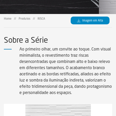
Certificados
Certificados
Home
//
Produtos
//
RISCA
Imagem em Alta
Certificates
Sobre a Série
Legendas Técnicas
Ao primeiro olhar, um convite ao toque. Com visual
minimalista, o revestimento traz riscas
Sustainability
desencontradas que combinam alto e baixo relevo
em diferentes tamanhos. O acabamento branco
acetinado e as bordas retificadas, aliados ao efeito
Sustentabilidad
luz e sombra da iluminação indireta, valorizam o
efeito tridimensional da peça, dando protagonismo
Sustentabilidade
e personalidade aos espaços.