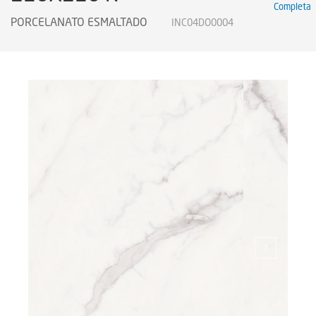
Completa
Certificados
PORCELANATO ESMALTADO
INC04DO0004
Certificados
Certificates
Legendas Técnicas
Sustainability
Sustentabilidad
Sustentabilidade