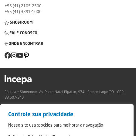
+55 (41) 2105-2500
+55 (41) 3391-1000
SHOWROOM
FALE CONOSCO
ONDE ENCONTRAR
Fábrica e Showroom: Av. Padre Natal Pigatto, 974 - Campo Largo/PR - CEP:
83.607-240
Relatório de Transparência Campo Largo
Controle sua privacidade
Relatório de Transparência São Mateus do Sul
© 2024 - Incepa Revestimentos Cerâmicos, todos os direitos reservados.
Nosso site usa coockies para melhorar a navegação
Desenvolvido por Nerdweb.