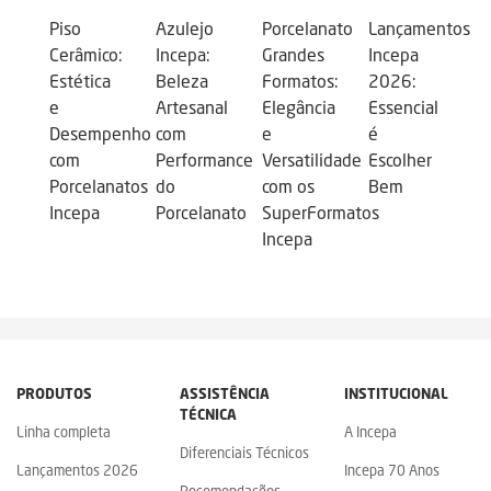
Piso
Azulejo
Porcelanato
Lançamentos
Cerâmico:
Incepa:
Grandes
Incepa
Estética
Beleza
Formatos:
2026:
e
Artesanal
Elegância
Essencial
Desempenho
com
e
é
com
Performance
Versatilidade
Escolher
Porcelanatos
do
com os
Bem
Incepa
Porcelanato
SuperFormatos
Incepa
PRODUTOS
ASSISTÊNCIA
INSTITUCIONAL
TÉCNICA
Linha completa
A Incepa
Diferenciais Técnicos
Lançamentos 2026
Incepa 70 Anos