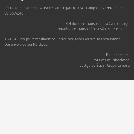
Fábrica e Showroom: Av. Padre Natal Pigatto, 974 - Campo Largo/PR - CEP:
83.607-240
Relatório de Transparência Campo Largo
Relatório de Transparência São Mateus do Sul
© 2024 - Incepa Revestimentos Cerâmicos, todos os direitos reservados.
Desenvolvido por Nerdweb.
Termos de Uso
Politicas de Privacidade
Código de Ética - Grupo Lamosa