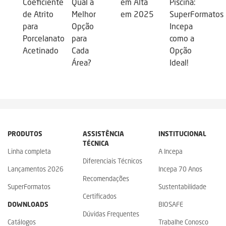
Coeficiente
Qual a
em Alta
Piscina:
de Atrito
Melhor
em 2025
SuperFormatos
para
Opção
Incepa
Porcelanato
para
como a
Acetinado
Cada
Opção
Área?
Ideal!
PRODUTOS
ASSISTÊNCIA
INSTITUCIONAL
TÉCNICA
Linha completa
A Incepa
Diferenciais Técnicos
Lançamentos 2026
Incepa 70 Anos
Recomendações
SuperFormatos
Sustentabilidade
Certificados
DOWNLOADS
BIOSAFE
Dúvidas Frequentes
Catálogos
Trabalhe Conosco