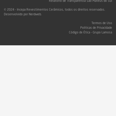
Relatório de Transparência São Mateus do Sul
© 2024 - Incepa Revestimentos Cerâmicos, todos os direitos reservados.
Desenvolvido por Nerdweb.
Termos de Uso
Politicas de Privacidade
Código de Ética - Grupo Lamosa