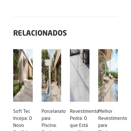
RELACIONADOS
Soft Tec
Porcelanato
Revestimento
Melhor
Incepa: O
para
Pedra: O
Revestimento
Novo
Piscina:
que Está
para