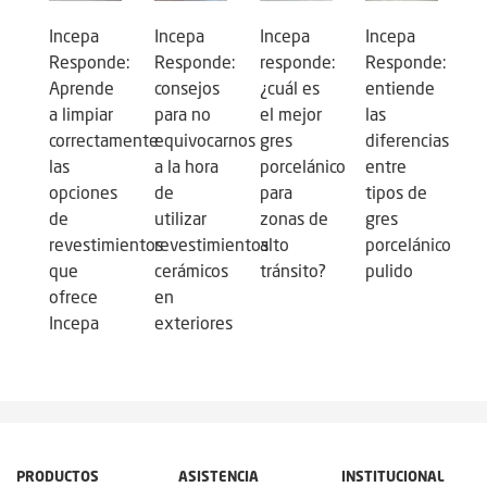
Incepa
Incepa
Incepa
Incepa
Responde:
Responde:
responde:
Responde:
Aprende
consejos
¿cuál es
entiende
a limpiar
para no
el mejor
las
correctamente
equivocarnos
gres
diferencias
las
a la hora
porcelánico
entre
opciones
de
para
tipos de
de
utilizar
zonas de
gres
revestimientos
revestimientos
alto
porcelánico
que
cerámicos
tránsito?
pulido
ofrece
en
Incepa
exteriores
PRODUCTOS
ASISTENCIA
INSTITUCIONAL