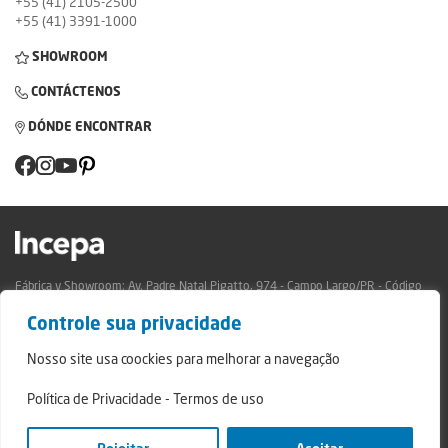
+55 (41) 2105-2500
+55 (41) 3391-1000
SHOWROOM
CONTÁCTENOS
DÓNDE ENCONTRAR
Fábrica y Showroom: Av. Padre Natal Pigatto, 974 - Campo Largo/PR - Código
Postal: 83.607-240
Controle sua privacidade
Relatório de Transparência Campo Largo
Relatório de Transparência São Mateus do Sul
Nosso site usa coockies para melhorar a navegação
© 2024 - Incepa Ceramic Coatings, todos los derechos reservados.
Política de Privacidade
-
Termos de uso
Desarrollado por Nerdweb.
Políticas de Privacidad