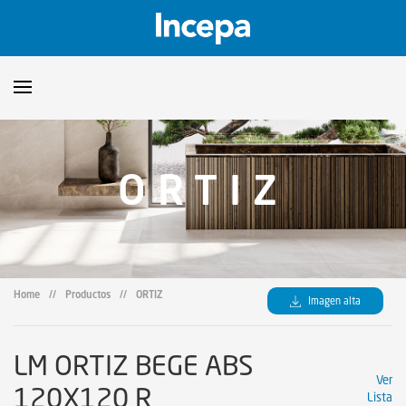
Productos
ORTIZ
Downloads
▼
Catalogos
Orientaciones Técnicas
▼
Certificados
Showroom
Home
//
Productos
//
ORTIZ
Imagen alta
Sustentabilidad
Dónde encontrar
LM ORTIZ BEGE ABS
Ver
120X120 R
Lista