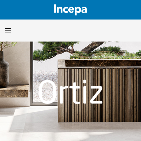
Productos
Downloads
▼
Ortiz
Catalogos
Orientaciones Técnicas
▼
Certificados
Showroom
Sustentabilidad
Dónde encontrar