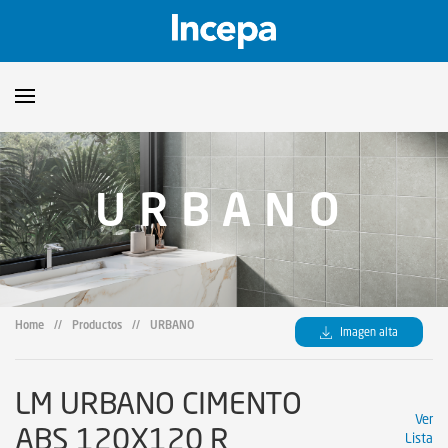
Productos
URBANO
Downloads
▼
Catalogos
Orientaciones Técnicas
▼
Certificados
Showroom
Home
//
Productos
//
URBANO
Imagen alta
Sustentabilidad
Dónde encontrar
LM URBANO CIMENTO
Ver
ABS 120X120 R
Lista