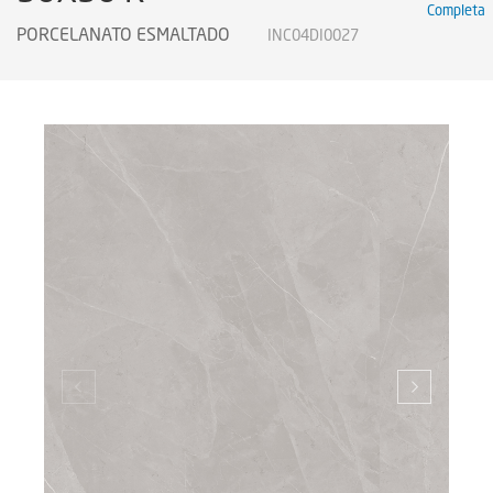
Completa
Certificados
PORCELANATO ESMALTADO
INC04DI0027
Certificados
Certificates
Legendas Técnicas
Sustainability
Sustentabilidad
Sustentabilidade