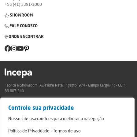
+55 (41) 3391-1000
SHOWROOM
FALE CONOSCO
ONDE ENCONTRAR
Fábrica e Showroom: Av. Padre Natal Pigatto, 974 - Campo Largo/PR - CEP:
83.607-240
Relatório de Transparência Campo Largo
Controle sua privacidade
Relatório de Transparência São Mateus do Sul
© 2024 - Incepa Revestimentos Cerâmicos, todos os direitos reservados.
Nosso site usa coockies para melhorar a navegação
Desenvolvido por Nerdweb.
Política de Privacidade
-
Termos de uso
Termos de Uso