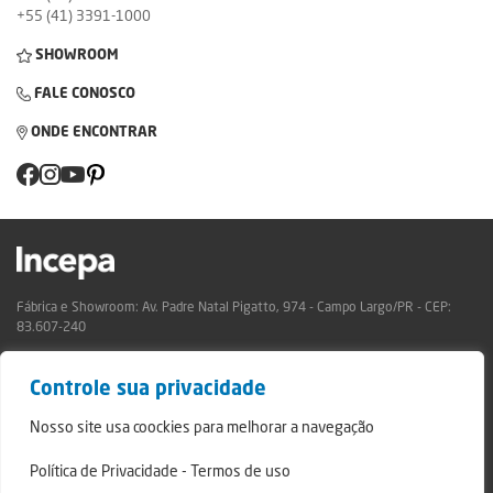
+55 (41) 3391-1000
SHOWROOM
FALE CONOSCO
ONDE ENCONTRAR
Fábrica e Showroom: Av. Padre Natal Pigatto, 974 - Campo Largo/PR - CEP:
83.607-240
Relatório de Transparência Campo Largo
Controle sua privacidade
Relatório de Transparência São Mateus do Sul
© 2024 - Incepa Revestimentos Cerâmicos, todos os direitos reservados.
Nosso site usa coockies para melhorar a navegação
Desenvolvido por Nerdweb.
Política de Privacidade
-
Termos de uso
Termos de Uso