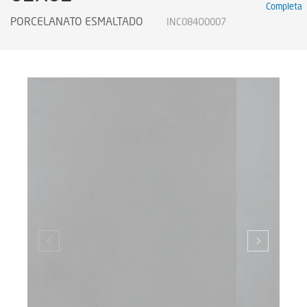
Completa
Certificados
PORCELANATO ESMALTADO
INC084O0007
Certificados
Certificates
Legendas Técnicas
Sustainability
Sustentabilidad
Sustentabilidade