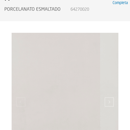
Completa
Certificados
PORCELANATO ESMALTADO
64270020
Certificados
Certificates
Legendas Técnicas
Sustainability
Sustentabilidad
Sustentabilidade