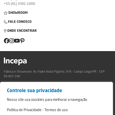
+55 (41) 3391-1000
SHOWROOM
FALE CONOSCO
ONDE ENCONTRAR
Fábrica e Showroom: Av. Padre Natal Pigatto, 974 - Campo Largo/PR - CEP:
83.607-240
Relatório de Transparência Campo Largo
Controle sua privacidade
Relatório de Transparência São Mateus do Sul
© 2024 - Incepa Revestimentos Cerâmicos, todos os direitos reservados.
Nosso site usa coockies para melhorar a navegação
Desenvolvido por Nerdweb.
Política de Privacidade
-
Termos de uso
Termos de Uso