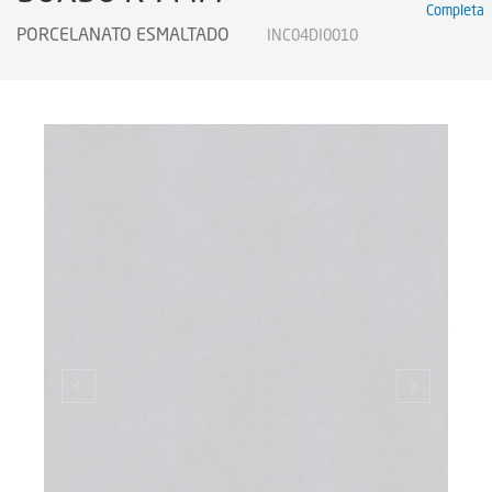
Completa
Certificados
PORCELANATO ESMALTADO
INC04DI0010
Certificados
Certificates
Legendas Técnicas
Sustainability
Sustentabilidad
Sustentabilidade