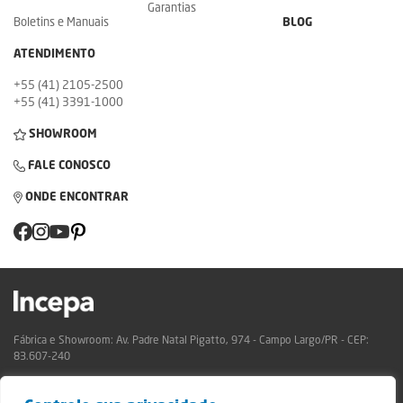
Garantias
Boletins e Manuais
BLOG
ATENDIMENTO
+55 (41) 2105-2500
+55 (41) 3391-1000
SHOWROOM
FALE CONOSCO
ONDE ENCONTRAR
Fábrica e Showroom: Av. Padre Natal Pigatto, 974 - Campo Largo/PR - CEP:
83.607-240
Relatório de Transparência Campo Largo
Relatório de Transparência São Mateus do Sul