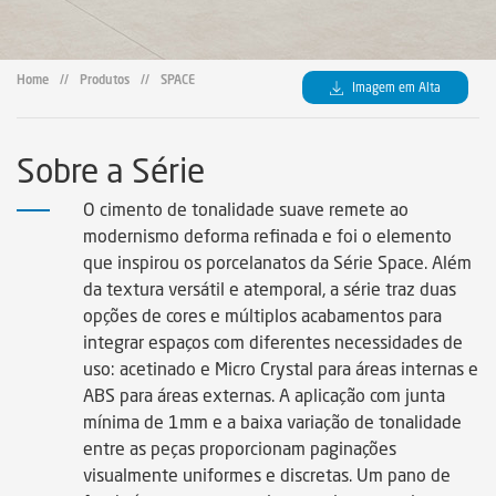
Certificados
Certificados
Home
//
Produtos
//
SPACE
Imagem em Alta
Certificates
Sobre a Série
Legendas Técnicas
O cimento de tonalidade suave remete ao
modernismo deforma refinada e foi o elemento
Sustainability
que inspirou os porcelanatos da Série Space. Além
da textura versátil e atemporal, a série traz duas
opções de cores e múltiplos acabamentos para
Sustentabilidad
integrar espaços com diferentes necessidades de
uso: acetinado e Micro Crystal para áreas internas e
Sustentabilidade
ABS para áreas externas. A aplicação com junta
mínima de 1mm e a baixa variação de tonalidade
entre as peças proporcionam paginações
visualmente uniformes e discretas. Um pano de