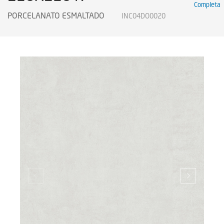
Completa
Certificados
PORCELANATO ESMALTADO
INC04DO0020
Certificados
Certificates
Legendas Técnicas
Sustainability
Sustentabilidad
Sustentabilidade