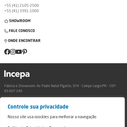
+55 (41) 2105-2500
+55 (41) 3391-1000
SHOWROOM
FALE CONOSCO
ONDE ENCONTRAR
Fábrica e Showroom: Av. Padre Natal Pigatto, 974 - Campo Largo/PR - CEP:
83.607-240
Relatório de Transparência Campo Largo
Controle sua privacidade
Relatório de Transparência São Mateus do Sul
© 2024 - Incepa Revestimentos Cerâmicos, todos os direitos reservados.
Nosso site usa coockies para melhorar a navegação
Desenvolvido por Nerdweb.