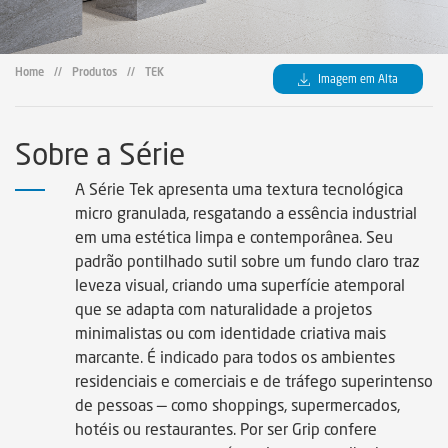
Certificados
Certificados
Home
//
Produtos
//
TEK
Imagem em Alta
Certificates
Sobre a Série
Legendas Técnicas
A Série Tek apresenta uma textura tecnológica
micro granulada, resgatando a essência industrial
Sustainability
em uma estética limpa e contemporânea. Seu
padrão pontilhado sutil sobre um fundo claro traz
leveza visual, criando uma superfície atemporal
Sustentabilidad
que se adapta com naturalidade a projetos
minimalistas ou com identidade criativa mais
Sustentabilidade
marcante. É indicado para todos os ambientes
residenciais e comerciais e de tráfego superintenso
de pessoas — como shoppings, supermercados,
hotéis ou restaurantes. Por ser Grip confere