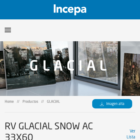
Productos
GLACIAL
Downloads
▼
Catalogos
Orientaciones Técnicas
▼
Certificados
Showroom
Home
//
Productos
//
GLACIAL
Imagen alta
Sustentabilidad
Dónde encontrar
RV GLACIAL SNOW AC
Ver
33X60
Lista