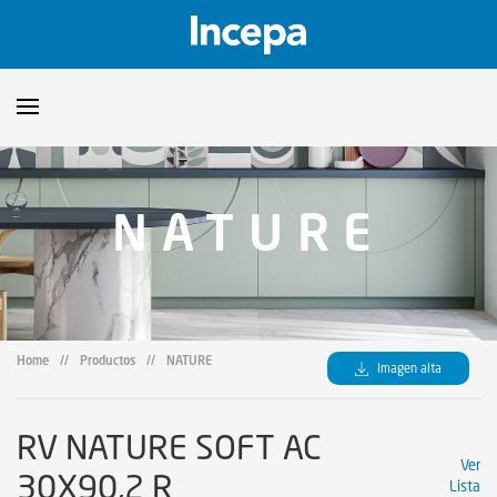
Productos
NATURE
Downloads
▼
Catalogos
Orientaciones Técnicas
▼
Certificados
Showroom
Home
//
Productos
//
NATURE
Imagen alta
Sustentabilidad
Dónde encontrar
RV NATURE SOFT AC
Ver
30X90,2 R
Lista