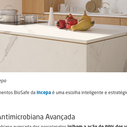
epa
imentos BioSafe da
Incepa
é uma escolha inteligente e estratégic
Antimicrobiana Avançada
robiana avançada dos porcelanatos
inibem a ação de 99% dos ví