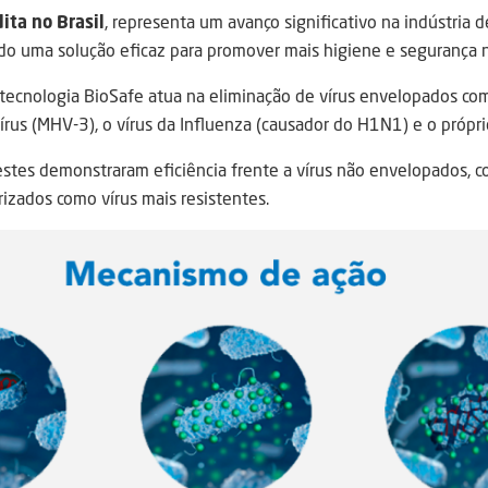
ita no Brasil
, representa um avanço significativo na indústria 
do uma solução eficaz para promover mais higiene e segurança 
 tecnologia BioSafe atua na eliminação de vírus envelopados co
írus (MHV-3), o vírus da Influenza (causador do H1N1) e o própr
testes demonstraram eficiência frente a vírus não envelopados, 
rizados como vírus mais resistentes.