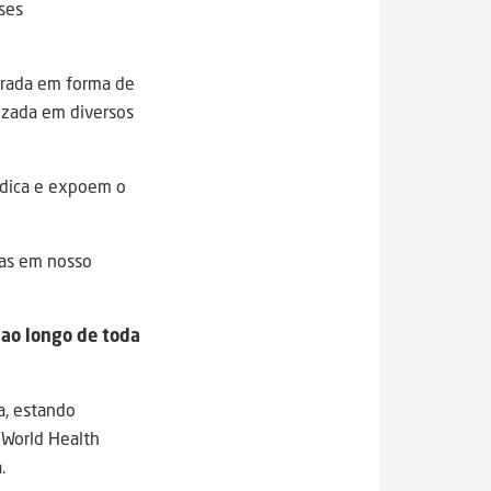
ses
turada em forma de
lizada em diversos
ídica e expoem o
ias em nosso
 ao longo de toda
a, estando
 World Health
.