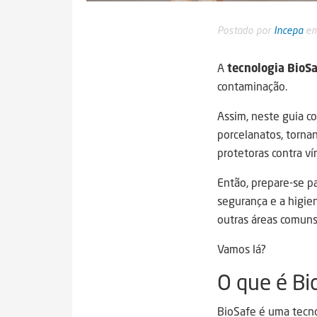
Postado por
Incepa
em
A
tecnologia BioSa
contaminação.
Assim, neste guia 
porcelanatos, torna
protetoras contra vír
Então, prepare-se p
segurança e a higien
outras áreas comuns
Vamos lá?
O que é Bi
BioSafe é uma tecno