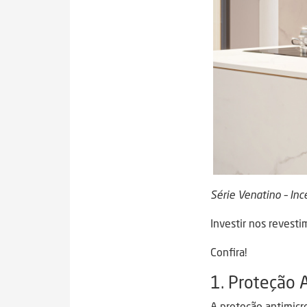
Série Venatino – Inc
Investir nos revest
Confira!
1. Proteção 
A proteção antimic