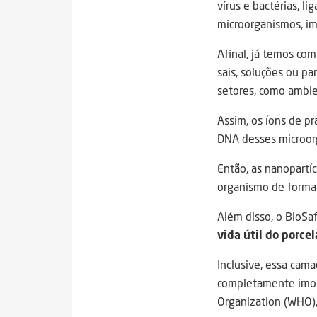
vírus e bactérias, l
microorganismos, im
Afinal, já temos co
sais, soluções ou pa
setores, como ambien
Assim, os íons de p
DNA desses microorg
Então, as nanopartíc
organismo de forma 
Além disso, o BioSa
vida útil do porce
Inclusive, essa cam
completamente imobi
Organization (WHO),