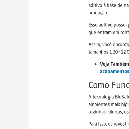
aditivo à base de na
produção.
Esse aditivo possui
que entram em conta
Assim, você encontr
tamanhos 120×120
Veja Também
acabamento
Como Funci
A tecnologia BioSaf
ambientes mais higi
cozinhas, clínicas, e
Para isso, os reves