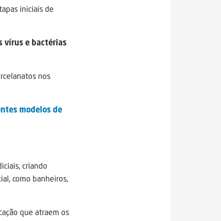
apas iniciais de
 vírus e bactérias
orcelanatos nos
rentes modelos de
ciais, criando
ial, como banheiros,
icação que atraem os