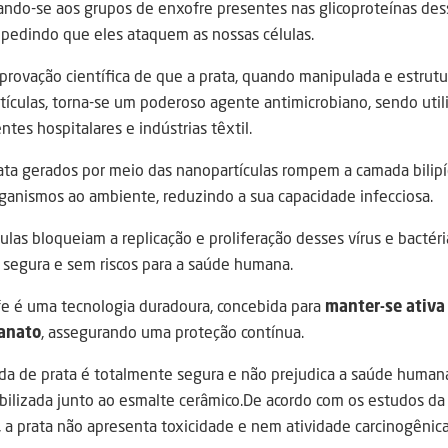
igando-se aos grupos de enxofre presentes nas glicoproteínas des
pedindo que eles ataquem as nossas células.
mprovação científica de que a prata, quando manipulada e estru
rtículas, torna-se um poderoso agente antimicrobiano, sendo uti
tes hospitalares e indústrias têxtil.
rata gerados por meio das nanopartículas rompem a camada bilip
anismos ao ambiente, reduzindo a sua capacidade infecciosa.
ulas bloqueiam a replicação e proliferação desses vírus e bactér
segura e sem riscos para a saúde humana.
fe é uma tecnologia duradoura, concebida para
manter-se ativa
lanato
, assegurando uma proteção contínua.
ada de prata é totalmente segura e não prejudica a saúde human
lizada junto ao esmalte cerâmico.De acordo com os estudos da
 a prata não apresenta toxicidade e nem atividade carcinogênica