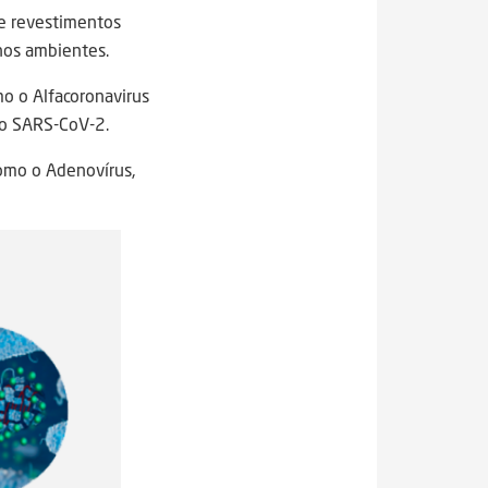
de revestimentos
nos ambientes.
mo o Alfacoronavirus
io SARS-CoV-2.
como o Adenovírus,