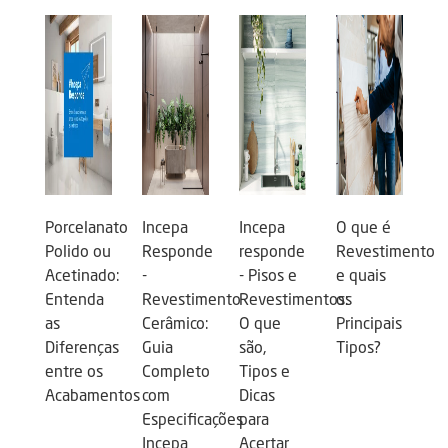
Porcelanato
Incepa
Incepa
O que é
Polido ou
Responde
responde
Revestimento
Acetinado:
-
- Pisos e
e quais
Entenda
Revestimento
Revestimentos:
os
as
Cerâmico:
O que
Principais
Diferenças
Guia
são,
Tipos?
entre os
Completo
Tipos e
Acabamentos
com
Dicas
Especificações
para
Incepa
Acertar