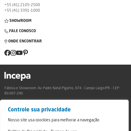
+55 (41) 2105-2500
+55 (41) 3391-1000
SHOWROOM
FALE CONOSCO
ONDE ENCONTRAR
Fábrica e Showroom: Av. Padre Natal Pigatto, 974 - Campo Largo/PR - CEP:
83.607-240
Relatório de Transparência Campo Largo
Controle sua privacidade
Relatório de Transparência São Mateus do Sul
© 2024 - Incepa Revestimentos Cerâmicos, todos os direitos reservados.
Nosso site usa coockies para melhorar a navegação
Desenvolvido por Nerdweb.