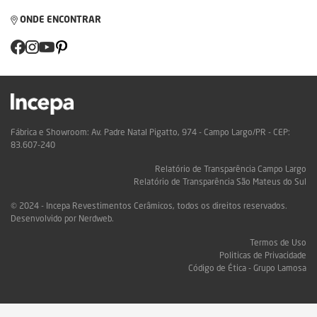
ONDE ENCONTRAR
Fábrica e Showroom: Av. Padre Natal Pigatto, 974 - Campo Largo/PR - CEP:
83.607-240
Relatório de Transparência Campo Largo
Relatório de Transparência São Mateus do Sul
© 2024 - Incepa Revestimentos Cerâmicos, todos os direitos reservados.
Desenvolvido por Nerdweb.
Termos de Uso
Politicas de Privacidade
Código de Ética - Grupo Lamosa