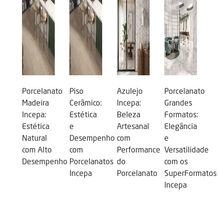
Porcelanato
Piso
Azulejo
Porcelanato
Madeira
Cerâmico:
Incepa:
Grandes
Incepa:
Estética
Beleza
Formatos:
Estética
e
Artesanal
Elegância
Natural
Desempenho
com
e
com Alto
com
Performance
Versatilidade
Desempenho
Porcelanatos
do
com os
Incepa
Porcelanato
SuperFormatos
Incepa