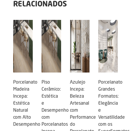
RELACIONADOS
Porcelanato
Piso
Azulejo
Porcelanato
Madeira
Cerâmico:
Incepa:
Grandes
Incepa:
Estética
Beleza
Formatos:
Estética
e
Artesanal
Elegância
Natural
Desempenho
com
e
com Alto
com
Performance
Versatilidade
Desempenho
Porcelanatos
do
com os
Incepa
Porcelanato
SuperFormatos