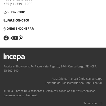
+55 (41) 3391-1000
SHOWROOM
FALE CONOSCO
ONDE ENCONTRAR
Fábrica e Showroom: Av. Padre Natal Pigatto, 974 - Campo Largo/PR - CEP:
83.607-240
Relatório de Transparência Campo Largo
Relatório de Transparência São Mateus do Sul
© 2024 - Incepa Revestimentos Cerâmicos, todos os direitos reservados.
Desenvolvido por Nerdweb.
Termos de Uso