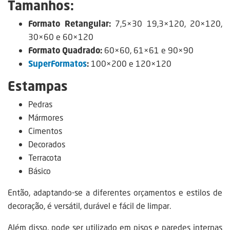
Tamanhos:
Formato Retangular:
7,5×30 19,3×120, 20×120,
30×60 e 60×120
Formato Quadrado:
60×60, 61×61 e 90×90
SuperFormatos
:
100×200 e 120×120
Estampas
Pedras
Mármores
Cimentos
Decorados
Terracota
Básico
Então, adaptando-se a diferentes orçamentos e estilos de
decoração, é versátil, durável e fácil de limpar.
Além disso, pode ser utilizado em pisos e paredes internas