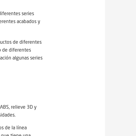
diferentes series
ferentes acabados y
ductos de diferentes
o de diferentes
uación algunas series
 ABS, relieve 3D y
sidades.
s de la línea
a que tiene una