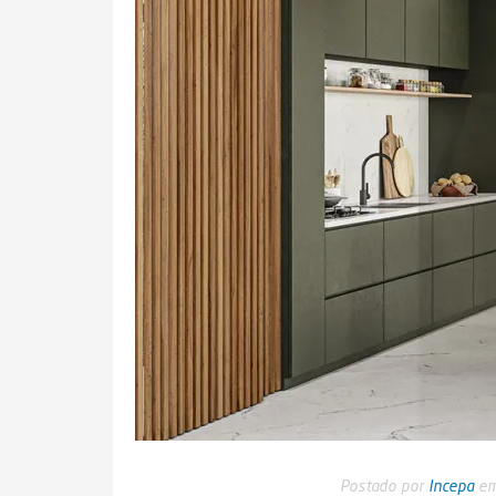
Postado por
Incepa
em