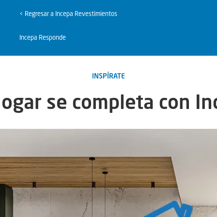
< Regresar a Incepa Revestimientos
Incepa Responde
INSPÍRATE
hogar se completa con In