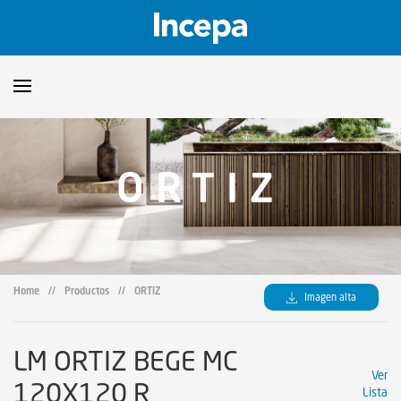
Productos
ORTIZ
Downloads
▼
Catalogos
Orientaciones Técnicas
▼
Certificados
Showroom
Home
//
Productos
//
ORTIZ
Imagen alta
Sustentabilidad
Dónde encontrar
LM ORTIZ BEGE MC
Ver
120X120 R
Lista