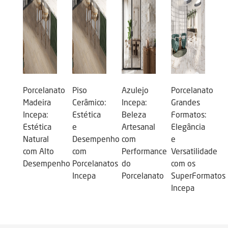
Porcelanato
Piso
Azulejo
Porcelanato
Madeira
Cerâmico:
Incepa:
Grandes
Incepa:
Estética
Beleza
Formatos:
Estética
e
Artesanal
Elegância
Natural
Desempenho
com
e
com Alto
com
Performance
Versatilidade
Desempenho
Porcelanatos
do
com os
Incepa
Porcelanato
SuperFormatos
Incepa