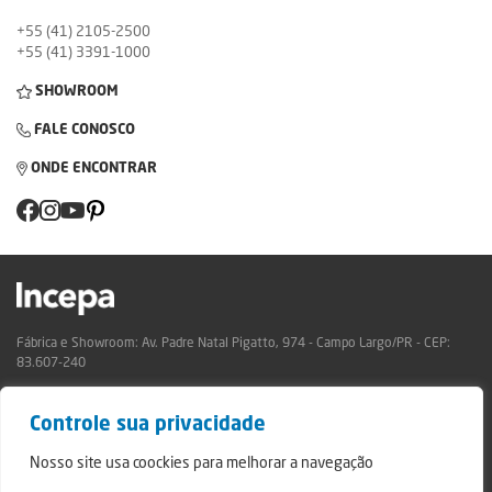
+55 (41) 2105-2500
+55 (41) 3391-1000
SHOWROOM
FALE CONOSCO
ONDE ENCONTRAR
Fábrica e Showroom: Av. Padre Natal Pigatto, 974 - Campo Largo/PR - CEP:
83.607-240
Relatório de Transparência Campo Largo
Controle sua privacidade
Relatório de Transparência São Mateus do Sul
© 2024 - Incepa Revestimentos Cerâmicos, todos os direitos reservados.
Nosso site usa coockies para melhorar a navegação
Desenvolvido por Nerdweb.