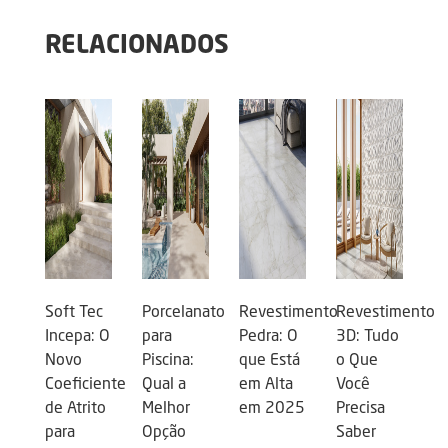
RELACIONADOS
Soft Tec
Porcelanato
Revestimento
Revestimento
Incepa: O
para
Pedra: O
3D: Tudo
Novo
Piscina:
que Está
o Que
Coeficiente
Qual a
em Alta
Você
de Atrito
Melhor
em 2025
Precisa
para
Opção
Saber