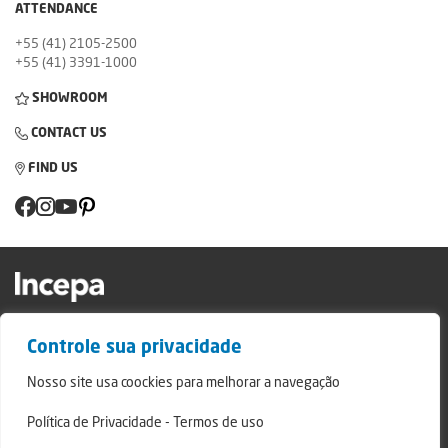
ATTENDANCE
+55 (41) 2105-2500
+55 (41) 3391-1000
SHOWROOM
CONTACT US
FIND US
Factory and Showroom: Av. Padre Natal Pigatto, 974 - Campo Largo/PR - ZIP
Controle sua privacidade
Code: 83.607-240
Relatório de Transparência Campo Largo
Nosso site usa coockies para melhorar a navegação
Relatório de Transparência São Mateus do Sul
Política de Privacidade
-
Termos de uso
© 2024 - Incepa Ceramic Coatings, all rights reserved. Developed by Nerdweb.