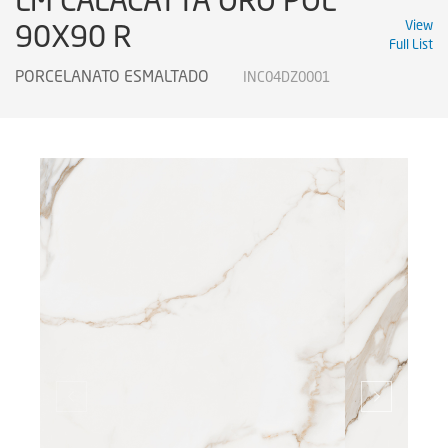
LM CALACATTA ORO POL
90X90 R
View
Full List
PORCELANATO ESMALTADO
INC04DZ0001