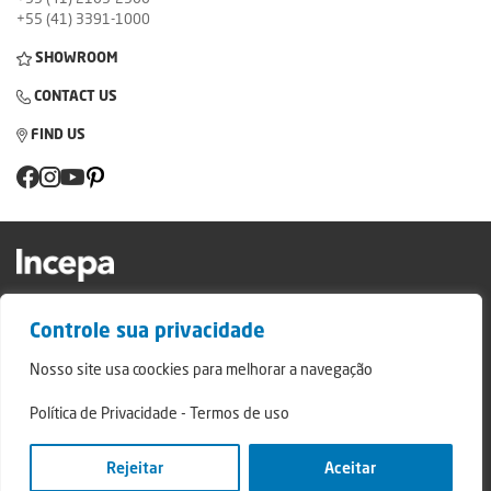
+55 (41) 3391-1000
SHOWROOM
CONTACT US
FIND US
Factory and Showroom: Av. Padre Natal Pigatto, 974 - Campo Largo/PR - ZIP
Controle sua privacidade
Code: 83.607-240
Relatório de Transparência Campo Largo
Nosso site usa coockies para melhorar a navegação
Relatório de Transparência São Mateus do Sul
Política de Privacidade
-
Termos de uso
© 2024 - Incepa Ceramic Coatings, all rights reserved. Developed by Nerdweb.
Privacy Policies
Rejeitar
Aceitar