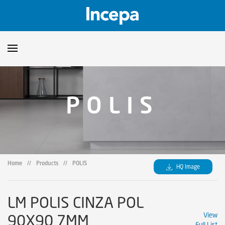
Products
POLIS
Downloads
▼
Catalogs
Technical Guidelines
▼
Certificates
Showroom
Home
//
Products
//
POLIS
HQ Image
Sustainability
Where to Find Us
LM POLIS CINZA POL
90X90 7MM
View
Full List