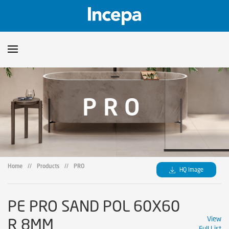
Products
PRO
Downloads
▼
Catalogs
Technical Guidelines
▼
Certificates
Showroom
Home
//
Products
//
PRO
HQ Image
Sustainability
Where to Find Us
PE PRO SAND POL 60X60
R 8MM
View
Full List