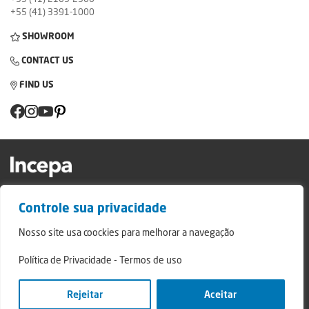
+55 (41) 3391-1000
SHOWROOM
CONTACT US
FIND US
Factory and Showroom: Av. Padre Natal Pigatto, 974 - Campo Largo/PR - ZIP
Controle sua privacidade
Code: 83.607-240
Relatório de Transparência Campo Largo
Nosso site usa coockies para melhorar a navegação
Relatório de Transparência São Mateus do Sul
Política de Privacidade
-
Termos de uso
© 2024 - Incepa Ceramic Coatings, all rights reserved. Developed by Nerdweb.
Privacy Policies
Rejeitar
Aceitar