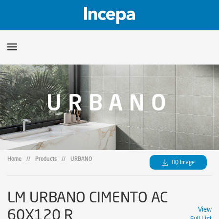
Products
URBANO
Downloads
▼
Catalogs
Technical Guidelines
▼
Certificates
Showroom
Home
//
Products
//
URBANO
HQ Image
Sustainability
Where to Find Us
LM URBANO CIMENTO AC
60X120 R
View
Full List