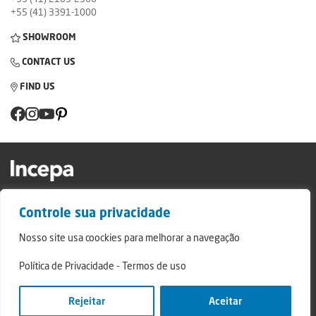
+55 (41) 3391-1000
SHOWROOM
CONTACT US
FIND US
Factory and Showroom: Av. Padre Natal Pigatto, 974 - Campo Largo/PR - ZIP
Controle sua privacidade
Code: 83.607-240
Relatório de Transparência Campo Largo
Nosso site usa coockies para melhorar a navegação
Relatório de Transparência São Mateus do Sul
Política de Privacidade
-
Termos de uso
© 2024 - Incepa Ceramic Coatings, all rights reserved. Developed by Nerdweb.
Privacy Policies
Rejeitar
Aceitar